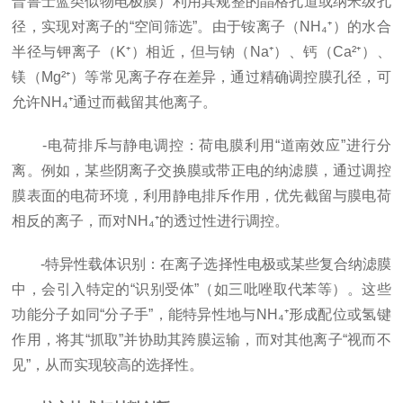
普鲁士蓝类似物电极膜）利用其规整的晶格孔道或纳米级孔
径，实现对离子的“空间筛选”。由于铵离子（NH₄⁺）的水合
半径与钾离子（K⁺）相近，但与钠（Na⁺）、钙（Ca²⁺）、
镁（Mg²⁺）等常见离子存在差异，通过精确调控膜孔径，可
允许NH₄⁺通过而截留其他离子。
-电荷排斥与静电调控：荷电膜利用“道南效应”进行分
离。例如，某些阴离子交换膜或带正电的纳滤膜，通过调控
膜表面的电荷环境，利用静电排斥作用，优先截留与膜电荷
相反的离子，而对NH₄⁺的透过性进行调控。
-特异性载体识别：在离子选择性电极或某些复合纳滤膜
中，会引入特定的“识别受体”（如三吡唑取代苯等）。这些
功能分子如同“分子手”，能特异性地与NH₄⁺形成配位或氢键
作用，将其“抓取”并协助其跨膜运输，而对其他离子“视而不
见”，从而实现较高的选择性。