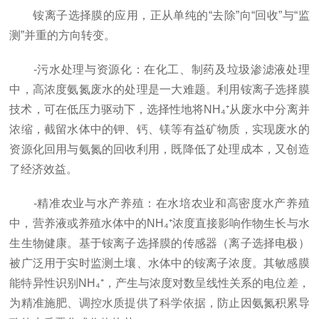
铵离子选择膜的应用，正从单纯的“去除”向“回收”与“监
测”并重的方向转变。
-污水处理与资源化：在化工、制药及垃圾渗滤液处理
中，高浓度氨氮废水的处理是一大难题。利用铵离子选择膜
技术，可在低压力驱动下，选择性地将NH₄⁺从废水中分离并
浓缩，截留水体中的钾、钙、镁等有益矿物质，实现废水的
资源化回用与氨氮的回收利用，既降低了处理成本，又创造
了经济效益。
-精准农业与水产养殖：在水培农业和高密度水产养殖
中，营养液或养殖水体中的NH₄⁺浓度直接影响作物生长与水
生生物健康。基于铵离子选择膜的传感器（离子选择电极）
被广泛用于实时监测土壤、水体中的铵离子浓度。其敏感膜
能特异性识别NH₄⁺，产生与浓度对数呈线性关系的电位差，
为精准施肥、调控水质提供了科学依据，防止因氨氮积累导