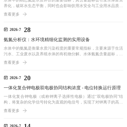
水体中的硝态氮是水质评价的重要指标，其含量超标会引发水体富营
养化，破坏水生态平衡，同时也会影响饮用水安全与工业用水品质。
在生态环境管控、污水处理运维、水资源监测等多个领域，精准捕捉
查看更多
水体硝态氮浓度变化，是开展水质治理与管控的基础。硝氮分析仪作
为专门检测水体硝态氮含量的专用设备，凭借稳定的检测能力，成为
水环境常态化监测与工艺调控的重要工具，广泛应用于各类水体检测
28
2026-7
场景。硝氮分析仪的检测原理科学且适配多类水质场景，目前主流设
氨氮分析仪：水环境精细化监测的实用设备
备多采用紫外光吸收法与离子选择电极法两种检测方式。紫外光吸
收...
水体中的氨氮是衡量水质污染程度的重要常规指标，主要来源于生活
污水、工业废水以及养殖水体的有机物分解。水体氨氮含量超标，会
引发水质发黑发臭、水体富营养化等问题，破坏水生生态平衡，同时
查看更多
也会影响居民用水安全。在水环境治理日趋精细化的当下，氨氮分析
仪凭借稳定的检测能力，成为水质监测体系中常用的专业设备，广泛
应用于环保监测、污水处理、水产养殖等多个行业。氨氮分析仪的工
20
2026-7
作原理依托成熟的检测技术，主流设备多采用水杨酸法、气敏电极法
一体化复合钾电极双电极协同结构浓度 - 电位转换运行原理
等行业通用检测方式。设备运行过程中，可自动完成水样采集、预
处...
一体化复合钾电极（或称钾离子选择性电极）通过“双电极协同”结
构，将复杂的化学信号转化为直观的电信号，实现了对钾离子的高选
择性定量分析。其核心工作原理可拆解为“双核”结构和“协同”转化两
查看更多
部分：1.双核协同：测量与参比的一体化集成复合钾电极将两个核心
单元集成在同一探针中：一个是钾离子指示电极，其敏感膜中含有对
K⁺具有特异性识别能力的载体物质（如缬氨霉素），只允许K⁺在膜表
14
2026-7