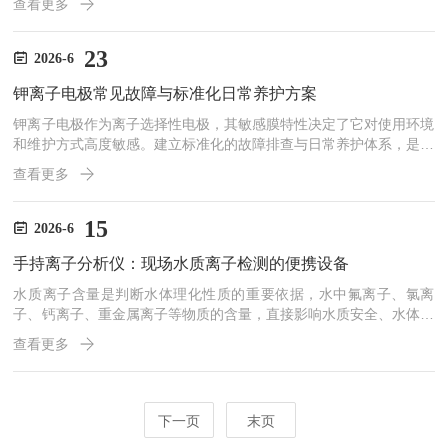
查看更多
坏水域生态平衡。传统氨氮检测多依靠实验室分光光度法，预处理步
骤繁琐、检测周期较长，难以适配现场快速筛查与在线实时监测需
求。氨氮电极是基于离子选择性传感技术的检测器件，可直接感应水
23
2026-6
体氨氮浓度变化，实现快速检测读数，是水质现场检测与在线监测系
钾离子电极常见故障与标准化日常养护方案
统的核心传感配件。氨氮电极依靠专属离子感应机制完成浓度检测，
传...
钾离子电极作为离子选择性电极，其敏感膜特性决定了它对使用环境
和维护方式高度敏感。建立标准化的故障排查与日常养护体系，是保
障测量准确性、延长电极寿命的核心。一、常见故障及成因分析定标
查看更多
失败是最常见的故障，表现为仪器校准无法通过。其原因通常包括：
标准液缺失或变质、电极内部存在气泡、电极填充液耗尽或参比电极
老化。对于钾电极而言，当电极的mV值超出正常范围时，往往意味
15
2026-6
着敏感膜污染或老化，可通过活化处理尝试恢复，如用除蛋白液浸泡
手持离子分析仪：现场水质离子检测的便携设备
后纯水冲洗，通常可延长电极使用寿命。斜率偏低或响应缓慢，表
现...
水质离子含量是判断水体理化性质的重要依据，水中氟离子、氯离
子、钙离子、重金属离子等物质的含量，直接影响水质安全、水体生
态与工业用水质量。传统的离子检测多依托实验室大型设备完成，需
查看更多
要采集水样带回实验室预处理、上机检测，整体流程耗时较长，难以
满足野外快速检测、现场应急排查的工作需求。手持离子分析仪是适
配户外场景的便携式检测设备，可直接在作业现场完成水体离子的快
速检测，为水质筛查、现场采样分析提供便捷的检测方式。手持离子
下一页
末页
分析仪的检测核心依托离子选择性电极技术实现。设备搭载对应的专