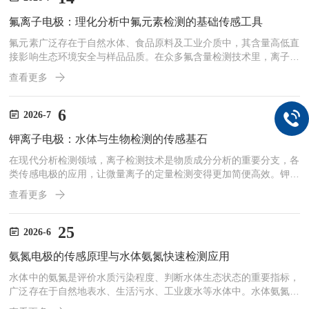
面进行选择性交换；另一个是参比电极（常为Ag/AgCl），它提供恒
氟离子电极：理化分析中氟元素检测的基础传感工具
定、稳定的基准电位。这种一体化设计不仅结构紧...
氟元素广泛存在于自然水体、食品原料及工业介质中，其含量高低直
接影响生态环境安全与样品品质。在众多氟含量检测技术里，离子选
择性电极检测法凭借亲民的使用成本与便捷的操作流程，在基层检测
查看更多
工作中得到普遍应用。氟离子电极作为该检测方法的核心组件，依靠
专属的离子识别特性，实现溶液中游离氟离子的精准检测，是理化分
析工作中不可少的基础检测工具。从设备构造与工作原理来看，氟离
6
2026-7
子电极的核心感应部件为氟化镧单晶膜。为优化晶体的传导性能，制
钾离子电极：水体与生物检测的传感基石
作工艺中会微量添加氟化铕物质，让单晶膜具备稳定的离子感应能
力...
在现代分析检测领域，离子检测技术是物质成分分析的重要分支，各
类传感电极的应用，让微量离子的定量检测变得更加简便高效。钾离
子电极作为专一性的离子传感器件，可针对性捕捉样品中的钾离子浓
查看更多
度信号，凭借独特的传感特性，广泛应用于环境监测、生物分析、农
业检测等诸多场景，是理化检测工作中常用的传感设备。钾离子电极
的核心工作机制，基于离子选择性膜的电位响应特性。电极核心搭载
25
2026-6
专用离子敏感膜，该薄膜只对钾离子产生特异性吸附与响应，对溶液
氨氮电极的传感原理与水体氨氮快速检测应用
中钠离子、钙离子等其他常见离子的干扰作用具备一定抵御效果。
当...
水体中的氨氮是评价水质污染程度、判断水体生态状态的重要指标，
广泛存在于自然地表水、生活污水、工业废水等水体中。水体氨氮含
量偏高，会造成水体富营养化，诱发藻类滋生、水体缺氧等问题，破