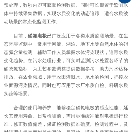
预处理，数秒内即可获取检测数据。同时可长期置于监测水
体中持续采集数据，实现水质变化的动态追踪，适合水质波
动场景的常态化监测工作。
目前，
硝氮电极
已广泛应用于各类水质监测场景。在生
态环境监测中，常用于河流、湖泊、地下水等自然水体的硝
态氮含量检测，辅助工作人员掌握水体污染现状，追踪水质
变化趋势。在污水处理行业，可实时监测污水处置各环节的
硝态氮指标，为工艺参数调整提供数据参考，助力污水达标
排放。在农业领域，用于农田灌溉水、尾水的检测，把控农
业面源污染情况。同时也可应用于水厂水质自检、科研水质
实验等场景。
合理的使用与养护，能够稳定硝氮电极的感应性能，延
长其使用寿命。日常检测前，需用标准缓冲液对电极进行校
准，修正数值偏差，保证检测数据准确度。检测过程中，及