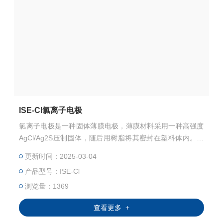
ISE-Cl氯离子电极
氯离子电极是一种固体薄膜电极，薄膜材料采用一种高强度
AgCl/Ag2S压制固体，随后用树脂将其密封在塑料体内。固
体表面采用银作为导电电极。 使用领域包括：化工、实验
更新时间：2025-03-04
室、食品加工、水质分析等；
产品型号：ISE-Cl
浏览量：1369
查看更多 +