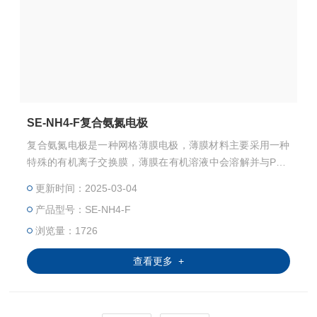
SE-NH4-F复合氨氮电极
复合氨氮电极是一种网格薄膜电极，薄膜材料主要采用一种
特殊的有机离子交换膜，薄膜在有机溶液中会溶解并与PVC
网格相互渗透， 使用领域包括：地表水、污染源监测；污水
更新时间：2025-03-04
处理；食品、饮用水、农业等； 复合离子电极采用了陶瓷液
产品型号：SE-NH4-F
接作为参比，进口离子交换膜，进口参比，保证了产品的品
质。电极可以更换膜帽和填充液，参比部分为固定封装。
浏览量：1726
查看更多 +