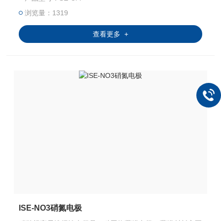
产品的品质。电极可以更换膜帽和填充液，参比部分为固定
封装。
浏览量：1319
查看更多 +
ISE-NO3硝氮电极