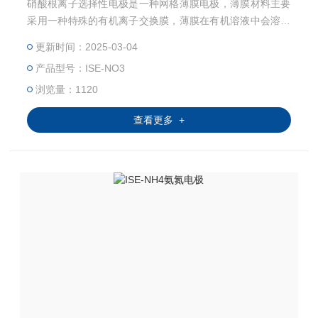
硝酸根离子选择性电极是一种网格薄膜电极，薄膜材料主要
采用一种特殊的有机离子交换膜，薄膜在有机溶液中会溶解
并与PVC网格相互渗透。 硝氮电极使用领域包括：地表水、
更新时间：2025-03-04
污染源监测；污水处理；食品、饮用水、农业等； 瑞士纳德
产品型号：ISE-NO3
拉公司生产的（Ion Selective Electrode）离子电极均可根据
客户的需要进行范围定制。不同的离子电极选用不同的离子
浏览量：1120
选择膜以及内部电解质。
查看更多 +