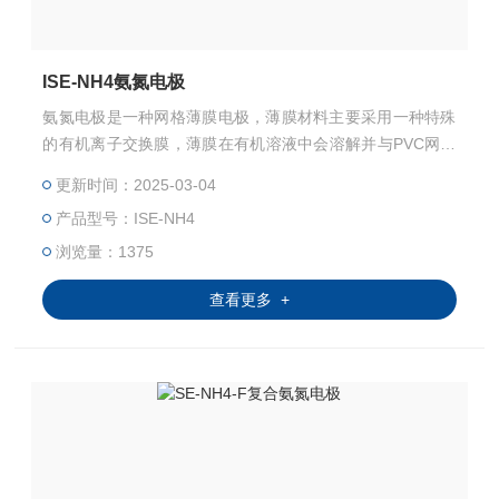
ISE-NH4氨氮电极
氨氮电极是一种网格薄膜电极，薄膜材料主要采用一种特殊
的有机离子交换膜，薄膜在有机溶液中会溶解并与PVC网格
相互渗透， 使用领域包括：饮用水、化肥、制冷剂等； 瑞
更新时间：2025-03-04
士纳德拉公司生产的（Ion Selective Electrode）离子电极均
产品型号：ISE-NH4
可根据客户的需要进行范围定制。不同的离子电极选用不同
的离子选择膜以及内部电解质。
浏览量：1375
查看更多 +