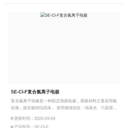
SE-Cl-F复合氯离子电极
复合氯离子电极是一种固态薄膜电极，薄膜材料主要采用氯
化银，硫化银的结晶体。 使用领域包括：地表水、污染源监
测；污水处理；食品、饮用水、农业等； 复合离子电极采用
更新时间：2025-03-04
了陶瓷液接作为参比，进口离子交换膜，进口参比，保证了
产品型号：SE-Cl-F