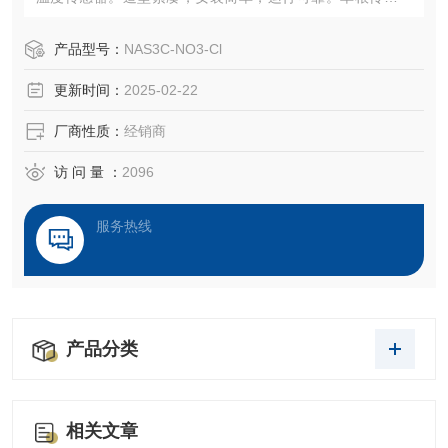
支持模拟量输出，也支持数字量输出。内置电极均可拆卸维
护，支持三种电极同时测量，支持离子间互相补偿。
产品型号：
NAS3C-NO3-Cl
这种传感器主要用在城市污水，市政污水以及化工能源等行
更新时间：
2025-02-22
业。
厂商性质：
经销商
访 问 量 ：
2096
服务热线
产品分类
相关文章