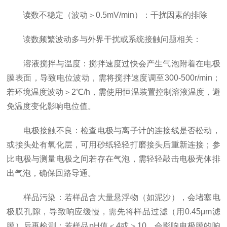
读数不稳定（波动＞0.5mV/min）：干扰因素的排除
读数频繁波动多与外界干扰或系统接触问题相关：
溶液搅拌与温度：搅拌速度过快会产生气泡附着在电极
膜表面，导致电位波动，需将搅拌速度调至300-500r/min；
若环境温度波动＞2℃/h，需使用恒温装置控制溶液温度，避
免温度变化影响电位值。
电极接触不良：检查电极与离子计的连接线是否松动，
或接头处有氧化层，可用砂纸轻轻打磨接头后重新连接；参
比电极与测量电极之间若存在气泡，需轻轻敲击电极壳体排
出气泡，确保回路导通。
样品污染：若样品含大量悬浮物（如泥沙），会堵塞电
极膜孔隙，导致响应缓慢，需先将样品过滤（用0.45μm滤
膜）后再检测；若样品pH值＜4或＞10，会影响电极膜的响