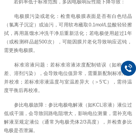
若斜率低于标准范围，多因电极响应性能下降导致：
电极膜污染或老化：检查电极膜表面是否有白色结晶
（氯离子沉淀）或油污，可用软布蘸取0.1mol/L盐酸轻轻擦
拭，再用蒸馏水冲洗干净后重新活化；若电极使用超过1年
（或检测样品超500次），可能因膜片老化导致响应迟钝，
需更换电极膜。
标准溶液问题：若标准溶液浓度配制错误（如称量偏
差、溶剂污染），会导致电位值异常，需重新配制标准溶液
并校准；若标准溶液温度与室温差异大（＞5℃），需待温
度平衡后再校准。
参比电极故障：参比电极电解液（如KCL溶液）液位过
低或干涸，会导致回路电阻增大，影响电位测量，需补充电
解液至规定液位（通常为电极壳体2/3高度），并检查参比
电极是否泄漏。