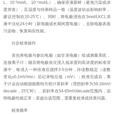
L、10⁻³mol/L、10⁻⁵mol/L），确保溶液新鲜（避免污染或浓
度挥发），且温度与待测样品一致（温度波动会影响斜率，
建议控制在20-25℃）。同时，将电极浸泡在3mol/LKCL溶
液中活化24小时（新电极或长期闲置电极），去除电极表面
污染物，恢复响应性能。
分步校准操作
首先将电极与参比电极（如甘汞电极）组成测量系统，
连接离子计；随后将电极依次浸入低浓度到高浓度的标准溶
液中，每浸入一种溶液后搅拌3-5分钟，待读数稳定（读数
变化≤0.1mV/min）后记录电位值（mV）；校准完成后，离
子计会自动根据能斯特方程计算斜率（理想斜率为59.16mV/
decade，25℃时），若斜率在54-65mV/decade范围内，说
明电极性能正常；若超出该范围，需重复校准或排查问题。
校准频率