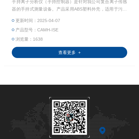
手持离子分析仪（手持控制器）是针对我公司复合离子传感
器的手持式测量设备。产品采用ABS塑料外壳，适用于污水
处理、电厂、地表水等的离子浓度分析测量。支持连续监
更新时间：2025-04-07
测，内置温度传感器。造型紧凑，运行可靠。支持气压补
产品型号：CAMH-ISE
偿，温度补偿。产品采用316不锈钢材质，螺纹为标准PG1
3.5螺纹，适用性更强。
浏览量：1638
查看更多 +