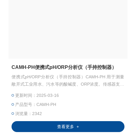
CAMH-PH便携式pH/ORP分析仪（手持控制器）
便携式pH/ORP分析仪（手持控制器）CAMH-PH 用于测量
敞开式工业用水、污水等的酸碱度、ORP浓度。传感器支持
连续监测，内置温度传感器。造型紧凑，安装简单，运行可
更新时间：2025-03-16
靠。单根传感器支持模拟量输出，也支持数字量输出。 这种
产品型号：CAMH-PH
传感器主要用在城市管网以及养殖等行业。
浏览量：2342
查看更多 +