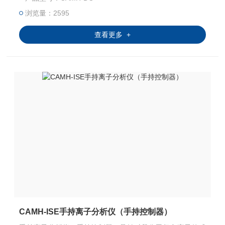
补偿，温度补偿，采用进口溶解氧荧光法传感器。产品采用
316不锈钢材质，螺纹为标准PG13.5螺纹，适用性更强。
浏览量：2595
查看更多 +
CAMH-ISE手持离子分析仪（手持控制器）